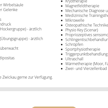
Kryotherapie
r Wirbelsäule
Magnetfeldtherapie
er Gelenke
Mechanische Diagnose u
Medizinische Trainingsth
s
Mikrowelle
chdruck
Osteopathische Technik
Hockergruppe) - ärztlich
Physio Key (Scenar)
Propriozeptives sensomo
(Übungsgruppe) - ärztlich
Schlingentischbehandlu
Schröpfen
h überwacht
Sportphysiotherapie
Triggerpunktbehandlung
ipositas
Ultraschall
Wärmetherapie (Moor, Fan
Zwei- und Vierzellenbad
ie Zwickau gerne zur Verfügung.