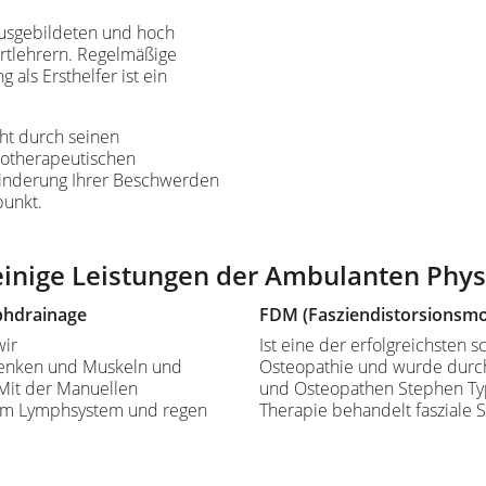
ausgebildeten und hoch
ortlehrern. Regelmäßige
 als Ersthelfer ist ein
ht durch seinen
siotherapeutischen
inderung Ihrer Beschwerden
punkt.
einige Leistungen der Ambulanten Phys
phdrainage
FDM (Fasziendistorsionsmo
wir
Ist eine der erfolgreichsten
lenken und Muskeln und
Osteopathie und wurde durch
 Mit der Manuellen
und Osteopathen Stephen Typ
 im Lymphsystem und regen
Therapie behandelt fasziale 