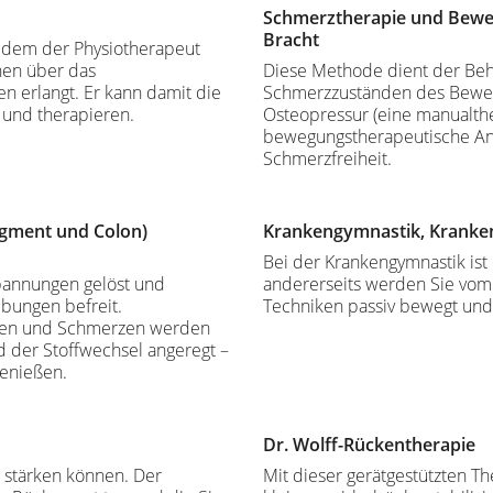
Schmerztherapie und Bewe
Bracht
ei dem der Physiotherapeut
onen über das
Diese Methode dient der Be
 erlangt. Er kann damit die
Schmerzzuständen des Beweg
 und therapieren.
Osteopressur (eine manualt
bewegungstherapeutische Ans
Schmerzfreiheit.
egment und Colon)
Krankengymnastik, Kranke
Bei der Krankengymnastik ist e
pannungen gelöst und
andererseits werden Sie vom
bungen befreit.
Techniken passiv bewegt und
gen und Schmerzen werden
d der Stoffwechsel angeregt –
enießen.
Dr. Wolff-Rückentherapie
n stärken können. Der
Mit dieser gerätgestützten 