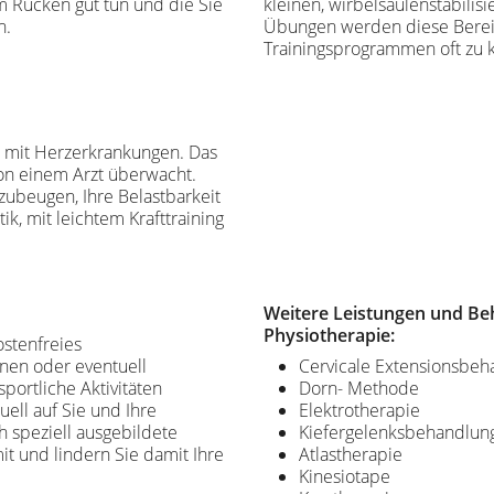
m Rücken gut tun und die Sie
kleinen, wirbelsäulenstabilis
n.
Übungen werden diese Berei
Trainingsprogrammen oft zu k
en mit Herzerkrankungen. Das
von einem Arzt überwacht.
zubeugen, Ihre Belastbarkeit
k, mit leichtem Krafttraining
Weitere Leistungen und B
Physiotherapie:
ostenfreies
en oder eventuell
Cervicale Extensionsbeh
portliche Aktivitäten
Dorn- Methode
ell auf Sie und Ihre
Elektrotherapie
speziell ausgebildete
Kiefergelenksbehandlu
mit und lindern Sie damit Ihre
Atlastherapie
Kinesiotape