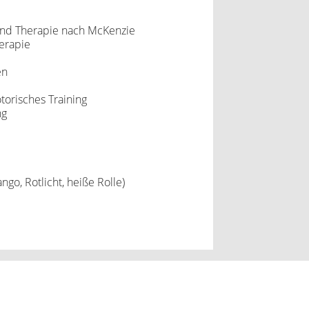
nd Therapie nach McKenzie
erapie
en
torisches Training
ng
go, Rotlicht, heiße Rolle)