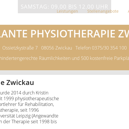
SAMSTAG: 09.00 BIS 12.00 UHR
Leistungen
Stellenangebote
ANTE PHYSIOTHERAPIE Z
Ossietzkystraße 7 08056 Zwickau Telefon 0375/30 354 100
hindertengerechte Räumlichkeiten und 500 kostenfreie Parkplä
ie Zwickau
urde 2014 durch Kristin
it 1999 physiotherapeutische
rtlehrer für Rehabilitation,
therapie, seit 1996
niversität Leipzig (Angewandte
 der Therapie seit 1998 bis